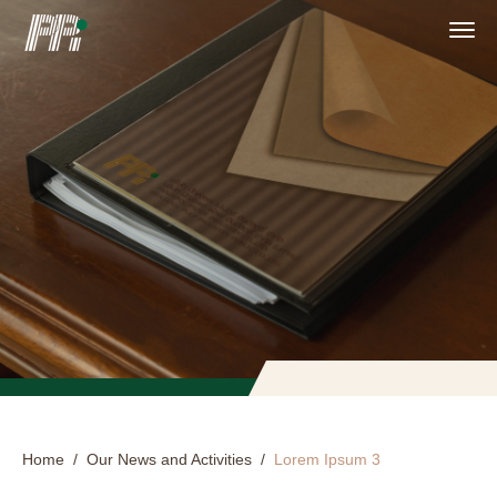
Home
/
Our News and Activities
/
Lorem Ipsum 3