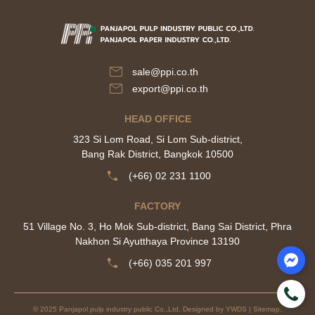
sale@ppi.co.th
export@ppi.co.th​
HEAD OFFICE
323 Si Lom Road, Si Lom Sub-district,
Bang Rak District, Bangkok 10500
(+66) 02 231 1100
FACTORY
51 Village No. 3, Ho Mok Sub-district, Bang Sai District, Phra
Nakhon Si Ayutthaya Province 13190
(+66) 035 201 997
© 2025 Panjapol pulp industry public Co.,Ltd. Designed by
YWDS
|
Sitemap
.