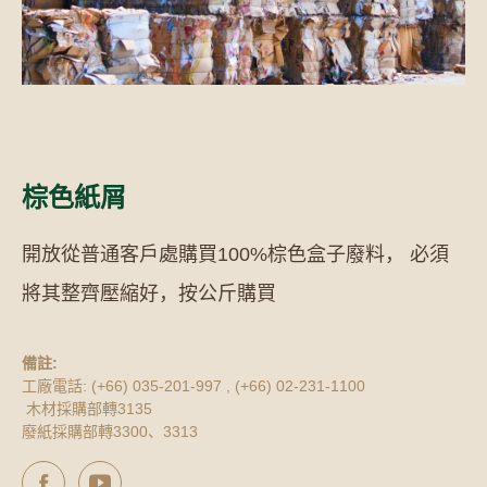
棕色紙屑
開放從普通客戶處購買100%棕色盒子廢料， 必須
將其整齊壓縮好，按公斤購買
備註:
工廠電話: (+66) 035-201-997 , (+66) 02-231-1100
木材採購部轉3135
廢紙採購部轉3300、3313