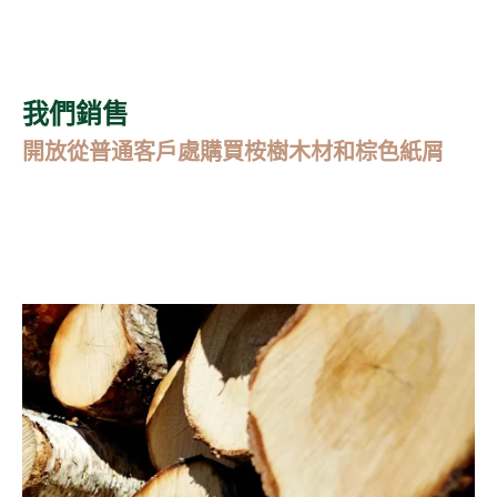
我們銷售
開放從普通客戶處購買桉樹木材和棕色紙屑