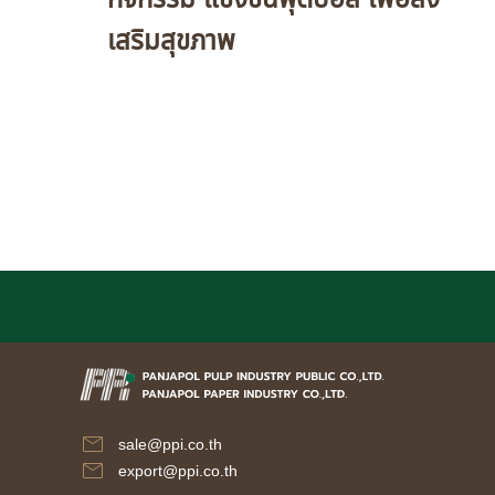
เสริมสุขภาพ
sale@ppi.co.th
export@ppi.co.th​