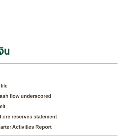
งิน
ile
cash flow underscored
mit
 ore reserves statement
rter Activities Report