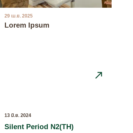
29 เม.ย. 2025
Lorem Ipsum
13 มิ.ย. 2024
13 
Silent Period N2(TH)
Si